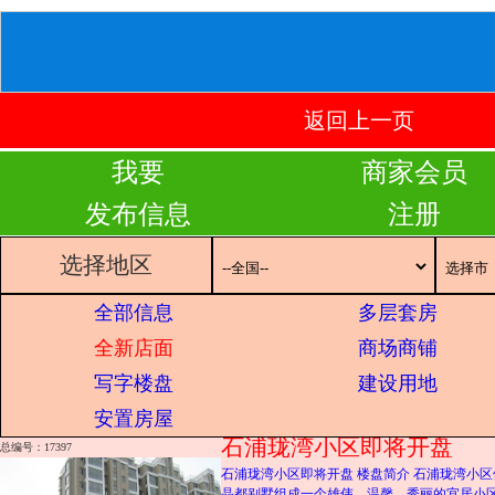
返回上一页
我要
商家会员
发布信息
注册
选择地区
全部信息
多层套房
全新店面
商场商铺
写字楼盘
建设用地
安置房屋
石浦珑湾小区即将开盘
总编号：17397
石浦珑湾小区即将开盘 楼盘简介 石浦珑湾小
晶都别墅组成一个雄伟、温馨、秀丽的宜居小