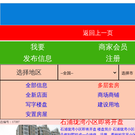
返回上一页
我要
商家会员
发布信息
注册
选择地区
全部信息
多层套房
全新店面
商场商铺
写字楼盘
建设用地
安置房屋
石浦珑湾小区即将开盘
总编号：17397
石浦珑湾小区即将开盘 楼盘简介 石浦珑湾小
晶都别墅组成一个雄伟、温馨、秀丽的宜居小